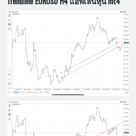
Trendline EURUSD H4 แอพเล่นหุ้น mt4