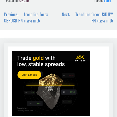
Posted in
EURUSD
Tagged
Forex
Post
Previous:
Trendline forex
Next:
Trendline forex USDJPY
navigation
GBPUSD H4 แอพ mt5
H4 แอพ mt5