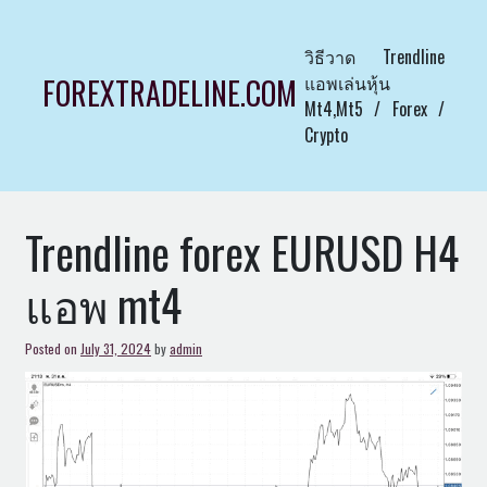
Skip
to
วิธีวาด Trendline
content
แอพเล่นหุ้น
FOREXTRADELINE.COM
Mt4,Mt5 / Forex /
Crypto
Trendline forex EURUSD H4
แอพ mt4
Posted on
July 31, 2024
by
admin